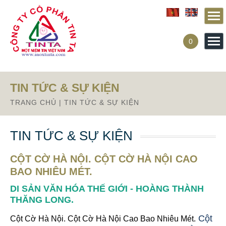
Từ mục này trở xuống là mã nguồn Zalo
0
TIN TỨC & SỰ KIỆN
TRANG CHỦ
|
TIN TỨC & SỰ KIỆN
TIN TỨC & SỰ KIỆN
CỘT CỜ HÀ NỘI. CỘT CỜ HÀ NỘI CAO
BAO NHIÊU MÉT.
DI SẢN VĂN HÓA THẾ GIỚI - HOÀNG THÀNH
THĂNG LONG.
Cột
Cột Cờ Hà Nội. Cột Cờ Hà Nội Cao Bao Nhiêu Mét.