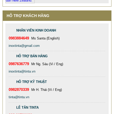
HỖ TRỢ KHÁCH HÀNG
NHÂN VIÊN KINH DOANH
0983884649
Ms Santa (English)
CỘT CỜ INOX QUAY 360 ĐỘ. COT CO INOX XOAY TỰ
inoxtinta@gmail.com
ĐỘNG THEO HƯỚNG GIÓ
HỖ TRỢ BÁN HÀNG
23.000.000 VNĐ
25.000.000 VNĐ
0987636779
Mr Ng. Sáu (Vi / Eng)
Mã sản phẩm: COT-CO-INOX-QUAY-360-DO
inoxtinta@tinta.vn
HỖ TRỢ KỸ THUẬT
0982870339
Mr H. Thái (Vi / Eng)
tinta@tinta.vn
LỄ TÂN TINTA