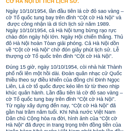
CỜ HÀ NỘI DI TÍCH LỊCH SỬ.
Ngày 10/10/1954, lần đầu tiên lá cờ đỏ sao vàng –
cờ Tổ quốc tung bay trên đỉnh “Cột cờ Hà Nội” và
được công nhận là di tích lịch sử năm 1989.
Ngày 10/10/1954, cả Hà Nội tưng bừng rạo rực
chào đón ngày hội lớn. Ngày Hội chiến thắng. Thủ
đô Hà Nội hoàn Tòan giải phóng. Cả Hà Nội dồn
về “Cột cờ Hà Nội” chờ đón giây phút lịch sử. Lễ
thượng cờ Tổ quốc trên đỉnh
“Cột cờ Hà Nội”.
Đúng 15 giờ, ngày 10/10/1954, còi nhà hát Thành
phố nổi lên một hồi dài. Đoàn quân nhạc cử Quốc
thiều theo sự điều khiển của đồng chí Đinh Ngọc
Liên, Lá cờ tổ quốc được kéo lên từ từ theo nhịp
khúc quân hành. Lần đầu tiên lá cờ đỏ sao vàng –
cờ Tổ quốc tung bay trên đỉnh “Cột cờ Hà Nội”.
Từ ngày xây dựng đến nay, “Cột cờ Hà Nội” đã
gần hai trăm năm tuổi. Khi Nhà nước Việt Nam
Dân chủ Cộng hòa ra đời, hình ảnh của “Cột cờ
Hà Nội” đã được in trang trọng trên đồng tiền của