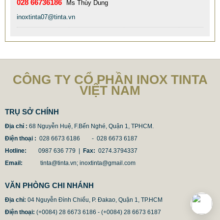
028 66736186
Ms Thùy Dung
inoxtinta07@tinta.vn
CÔNG TY CỔ PHẦN INOX TINTA
VIỆT NAM
TRỤ SỞ CHÍNH
Địa chỉ :
68 Nguyễn Huệ, F.Bến Nghé, Quận 1, TPHCM.
Điện thoại :
028 6673 6186 - 028 6673 6187
Hotline:
0987 636 779 |
Fax:
0274.3794337
Email:
tinta@tinta.vn; inoxtinta@gmail.com
CỘT CỜ INOX CAO CẤP. COT CO INOX CHAT LUONG
CAO
VĂN PHÒNG CHI NHÁNH
9.850.000 VNĐ
12.500.000 VNĐ
Địa chỉ:
04 Nguyễn Đình Chiểu, P. Đakao, Quận 1, TP.HCM
Mã sản phẩm: COTCOTINTA9902
Điện thoại:
(+0084) 28 6673 6186 - (+0084) 28 6673 6187