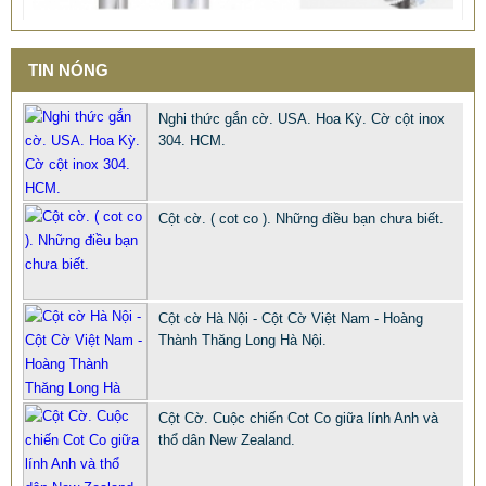
COT CO INOX TINTA. CỘT CỜ INOX 304 DÙNG NGOÀI
TRỜI
8.900.000 VNĐ
9.500.000 VNĐ
TIN NÓNG
Mã sản phẩm: COT-CO-INOX-TINTA
Nghi thức gắn cờ. USA. Hoa Kỳ. Cờ cột inox
304. HCM.
Cột cờ. ( cot co ). Những điều bạn chưa biết.
Cột cờ Hà Nội - Cột Cờ Việt Nam - Hoàng
Thành Thăng Long Hà Nội.
Cột Cờ. Cuộc chiến Cot Co giữa lính Anh và
thổ dân New Zealand.