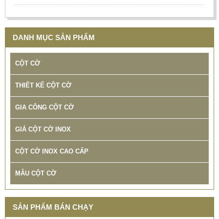
DANH MỤC SẢN PHẨM
CỘT CỜ
THIẾT KẾ CỘT CỜ
GIA CÔNG CỘT CỜ
GIÁ CỘT CỜ INOX
CỘT CỜ INOX CAO CẤP
MẪU CỘT CỜ
SẢN PHẨM CỘT CỜ INOX 304. THI CONG COT CO INOX
GIA RE
SẢN PHẨM BÁN CHẠY