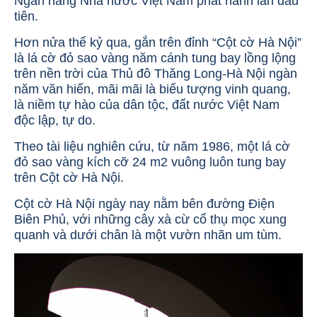
Ngân hàng Nhà nước Việt Nam phát hành lần đầu
tiên.
Hơn nửa thế kỷ qua, gắn trên đỉnh “Cột cờ Hà Nội”
là lá cờ đỏ sao vàng năm cánh tung bay lồng lộng
trên nền trời của Thủ đô Thăng Long-Hà Nội ngàn
năm văn hiến, mãi mãi là biểu tượng vinh quang,
là niềm tự hào của dân tộc, đất nước Việt Nam
độc lập, tự do.
Theo tài liệu nghiên cứu, từ năm 1986, một lá cờ
đỏ sao vàng kích cỡ 24 m2 vuông luôn tung bay
trên Cột cờ Hà Nội.
Cột cờ Hà Nội ngày nay nằm bên đường Điện
Biên Phủ, với những cây xà cừ cổ thụ mọc xung
quanh và dưới chân là một vườn nhãn um tùm.