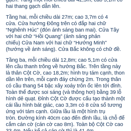
hai thang gạch dẫn lên.
Tầng hai, mỗi chiều dài 27m; cao 3,7m có 4
cửa. Cửa hướng Đông trên có đắp hai chữ
“Nghênh Húc” (đón ánh sáng ban mai). Cửa Tây
với hai chữ “Hồi Quang” (ánh sáng phản
chiếu) Cửa Nam với hai chữ “Hướng Minh”
(hướng về ánh sáng). Cửa Bắc không có chữ đề.
Tầng ba, mỗi chiều dài 12,8m; cao 5,1m có cửa
lên cầu thanh trông về hướng Bắc. Trên tầng này
là thân Cột Cờ, cao 18,2m; hình trụ tám cạnh, thon
dần lên trên, mỗi cạnh đáy chừng 2m. Trong thân
có cầu thang 54 bậc xây xoáy trôn ốc lên tới đỉnh.
Toàn thể được soi sáng (và thông hơi) bằng 39 lỗ
hình dẻ quạt. Đỉnh Cột Cờ được cấu tạo thành một
cái lầu hình bát giác, cao 3,3m có 8 cửa sổ tương
ứng với tám cạnh. Giữa lầu là một hình trụ
tròn. Đường kính 40cm cao đến đỉnh lầu, là chỗ để
cắm cán cờ (cán cờ cao 8m). Toàn bộ Cột Cờ cao
33,4m. Nếu kể cả cán cờ thì là 41,4m.