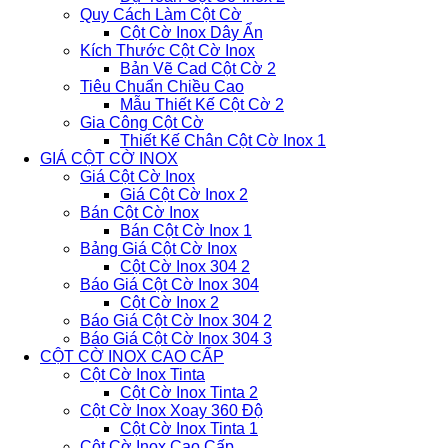
Quy Cách Làm Cột Cờ
Cột Cờ Inox Dây Ẩn
Kích Thước Cột Cờ Inox
Bản Vẽ Cad Cột Cờ 2
Tiêu Chuẩn Chiều Cao
Mẫu Thiết Kế Cột Cờ 2
Gia Công Cột Cờ
Thiết Kế Chân Cột Cờ Inox 1
GIÁ CỘT CỜ INOX
Giá Cột Cờ Inox
Giá Cột Cờ Inox 2
Bán Cột Cờ Inox
Bán Cột Cờ Inox 1
Bảng Giá Cột Cờ Inox
Cột Cờ Inox 304 2
Báo Giá Cột Cờ Inox 304
Cột Cờ Inox 2
Báo Giá Cột Cờ Inox 304 2
Báo Giá Cột Cờ Inox 304 3
CỘT CỜ INOX CAO CẤP
Cột Cờ Inox Tinta
Cột Cờ Inox Tinta 2
Cột Cờ Inox Xoay 360 Độ
Cột Cờ Inox Tinta 1
Cột Cờ Inox Cao Cấp