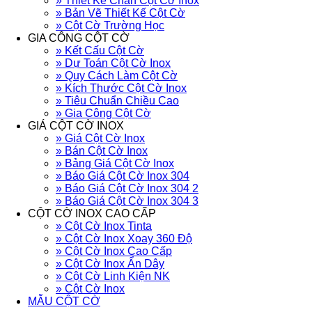
» Thiết Kế Chân Cột Cờ Inox
» Bản Vẽ Thiết Kế Cột Cờ
» Cột Cờ Trường Học
GIA CÔNG CỘT CỜ
» Kết Cấu Cột Cờ
» Dự Toán Cột Cờ Inox
» Quy Cách Làm Cột Cờ
» Kích Thước Cột Cờ Inox
» Tiêu Chuẩn Chiều Cao
» Gia Công Cột Cờ
GIÁ CỘT CỜ INOX
» Giá Cột Cờ Inox
» Bán Cột Cờ Inox
» Bảng Giá Cột Cờ Inox
» Báo Giá Cột Cờ Inox 304
» Báo Giá Cột Cờ Inox 304 2
» Báo Giá Cột Cờ Inox 304 3
CỘT CỜ INOX CAO CẤP
» Cột Cờ Inox Tinta
» Cột Cờ Inox Xoay 360 Độ
» Cột Cờ Inox Cao Cấp
» Cột Cờ Inox Ẩn Dây
» Cột Cờ Linh Kiện NK
» Cột Cờ Inox
MẪU CỘT CỜ