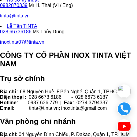
0982870339
Mr H. Thái (Vi / Eng)
tinta@tinta.vn
Lễ Tân TINTA
028 66736186
Ms Thùy Dung
inoxtinta07@tinta.vn
CÔNG TY CỔ PHẦN INOX TINTA VIỆT
NAM
Trụ sở chính
Địa chỉ :
68 Nguyễn Huệ, F.Bến Nghé, Quận 1, TPHCM.
Điện thoại :
028 6673 6186 - 028 6673 6187
Hotline:
0987 636 779 |
Fax:
0274.3794337
Email:
tinta@tinta.vn; inoxtinta@gmail.com
Văn phòng chi nhánh
Địa chỉ:
04 Nguyễn Đình Chiểu, P. Đakao, Quận 1, TP.HCM