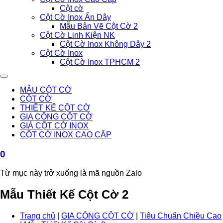
Cột cờ
Cột Cờ Inox Ẩn Dây
Mẫu Bản Vẽ Cột Cờ 2
Cột Cờ Linh Kiện NK
Cột Cờ Inox Không Dây 2
Cột Cờ Inox
Cột Cờ Inox TPHCM 2
MẪU CỘT CỜ
CỘT CỜ
THIẾT KẾ CỘT CỜ
GIA CÔNG CỘT CỜ
GIÁ CỘT CỜ INOX
CỘT CỜ INOX CAO CẤP
0
Từ mục này trở xuống là mã nguồn Zalo
Mẫu Thiết Kế Cột Cờ 2
Trang chủ
|
GIA CÔNG CỘT CỜ
|
Tiêu Chuẩn Chiều Cao