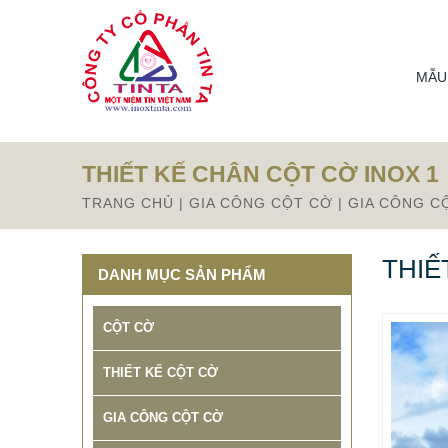
Từ mục này trở xuống là mã nguồn Zalo
MẪU
THIẾT KẾ CHÂN CỘT CỜ INOX 1
TRANG CHỦ
|
GIA CÔNG CỘT CỜ
|
GIA CÔNG C
THIẾ
DANH MỤC SẢN PHẨM
CỘT CỜ
THIẾT KẾ CỘT CỜ
GIA CÔNG CỘT CỜ