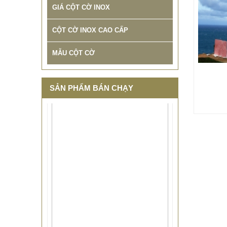
GIÁ CỘT CỜ INOX
CỘT CỜ INOX CAO CẤP
MẪU CỘT CỜ
SẢN PHẨM BÁN CHẠY