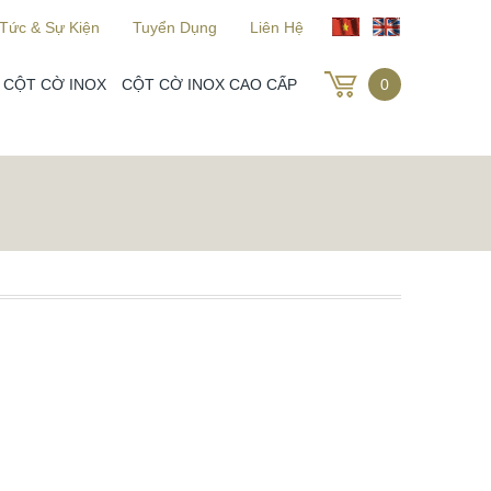
 Tức & Sự Kiện
Tuyển Dụng
Liên Hệ
 CỘT CỜ INOX
CỘT CỜ INOX CAO CẤP
0