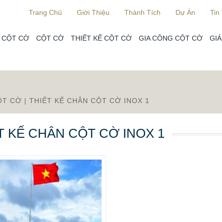
Trang Chủ
Giới Thiệu
Thành Tích
Dự Án
Tin
 CỘT CỜ
CỘT CỜ
THIẾT KẾ CỘT CỜ
GIA CÔNG CỘT CỜ
GIÁ
ỘT CỜ
|
THIẾT KẾ CHÂN CỘT CỜ INOX 1
T KẾ CHÂN CỘT CỜ INOX 1