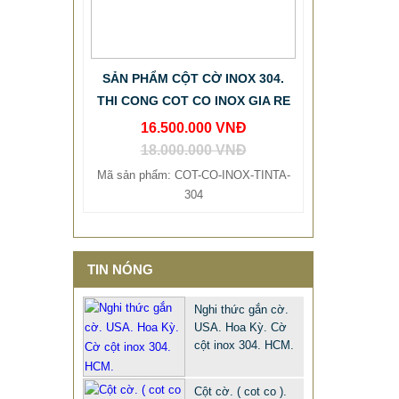
SẢN PHẨM CỘT CỜ INOX 304.
THI CONG COT CO INOX GIA RE
16.500.000 VNĐ
18.000.000 VNĐ
Mã sản phẩm: COT-CO-INOX-TINTA-
304
TIN NÓNG
Nghi thức gắn cờ.
USA. Hoa Kỳ. Cờ
cột inox 304. HCM.
Cột cờ. ( cot co ).