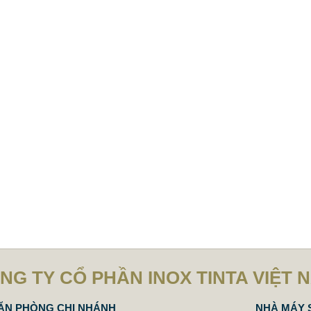
NG TY CỔ PHẦN INOX TINTA VIỆT 
ĂN PHÒNG CHI NHÁNH
NHÀ MÁY 