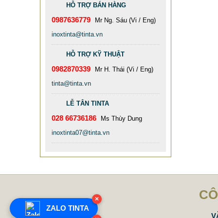
HỖ TRỢ BÁN HÀNG
0987636779
Mr Ng. Sáu (Vi / Eng)
inoxtinta@tinta.vn
HỖ TRỢ KỸ THUẬT
0982870339
Mr H. Thái (Vi / Eng)
tinta@tinta.vn
LỄ TÂN TINTA
028 66736186
Ms Thùy Dung
inoxtinta07@tinta.vn
CÔ
×
ZALO TINTA
TRỤ SỞ CHÍNH
V