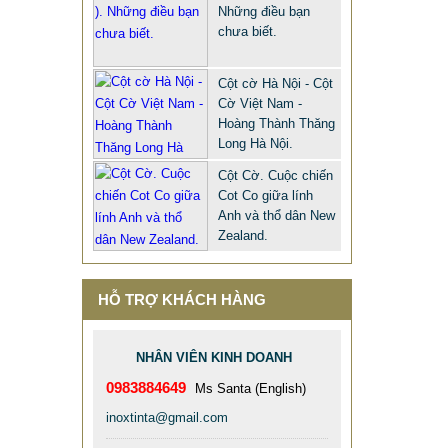
Những điều bạn
chưa biết.
Cột cờ Hà Nội - Cột
Cờ Việt Nam -
Hoàng Thành Thăng
Long Hà Nội.
Cột Cờ. Cuộc chiến
Cot Co giữa lính
Anh và thổ dân New
Zealand.
HỖ TRỢ KHÁCH HÀNG
COT CO INOX TINTA. CỘT CỜ
INOX 304 DÙNG NGOÀI TRỜI
NHÂN VIÊN KINH DOANH
8.900.000 VNĐ
9.500.000 VNĐ
0983884649
Ms Santa (English)
Mã sản phẩm: COT-CO-INOX-TINTA
inoxtinta@gmail.com