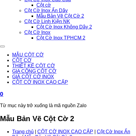
Cột cờ
Cột Cờ Inox Ẩn Dây
Mẫu Bản Vẽ Cột Cờ 2
Cột Cờ Linh Kiện NK
Cột Cờ Inox Không Dây 2
Cột Cờ Inox
Cột Cờ Inox TPHCM 2
MẪU CỘT CỜ
CỘT CỜ
THIẾT KẾ CỘT CỜ
GIA CÔNG CỘT CỜ
GIÁ CỘT CỜ INOX
CỘT CỜ INOX CAO CẤP
0
Từ mục này trở xuống là mã nguồn Zalo
Mẫu Bản Vẽ Cột Cờ 2
Trang chủ
|
CỘT CỜ INOX CAO CẤP
|
Cột Cờ Inox Ẩn