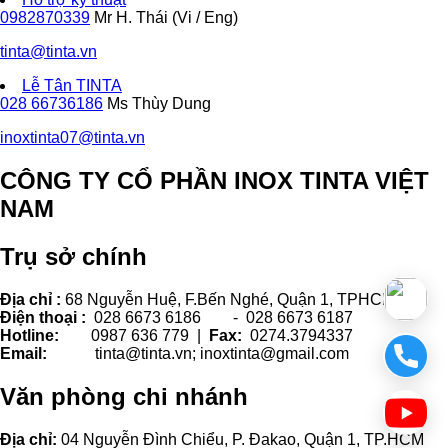
0982870339
Mr H. Thái (Vi / Eng)
tinta@tinta.vn
Lễ Tân TINTA
028 66736186
Ms Thùy Dung
inoxtinta07@tinta.vn
CÔNG TY CỔ PHẦN INOX TINTA VIỆT
NAM
Trụ sở chính
Địa chỉ :
68 Nguyễn Huệ, F.Bến Nghé, Quận 1, TPHCM.
Điện thoại :
028 6673 6186 - 028 6673 6187
Hotline:
0987 636 779 |
Fax:
0274.3794337
Email:
tinta@tinta.vn; inoxtinta@gmail.com
Văn phòng chi nhánh
Địa chỉ:
04 Nguyễn Đình Chiểu, P. Đakao, Quận 1, TP.HCM