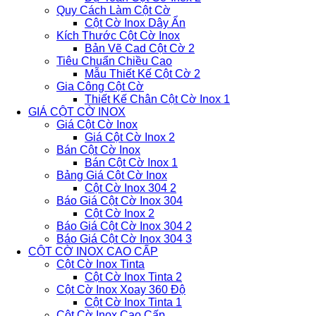
Quy Cách Làm Cột Cờ
Cột Cờ Inox Dây Ẩn
Kích Thước Cột Cờ Inox
Bản Vẽ Cad Cột Cờ 2
Tiêu Chuẩn Chiều Cao
Mẫu Thiết Kế Cột Cờ 2
Gia Công Cột Cờ
Thiết Kế Chân Cột Cờ Inox 1
GIÁ CỘT CỜ INOX
Giá Cột Cờ Inox
Giá Cột Cờ Inox 2
Bán Cột Cờ Inox
Bán Cột Cờ Inox 1
Bảng Giá Cột Cờ Inox
Cột Cờ Inox 304 2
Báo Giá Cột Cờ Inox 304
Cột Cờ Inox 2
Báo Giá Cột Cờ Inox 304 2
Báo Giá Cột Cờ Inox 304 3
CỘT CỜ INOX CAO CẤP
Cột Cờ Inox Tinta
Cột Cờ Inox Tinta 2
Cột Cờ Inox Xoay 360 Độ
Cột Cờ Inox Tinta 1
Cột Cờ Inox Cao Cấp