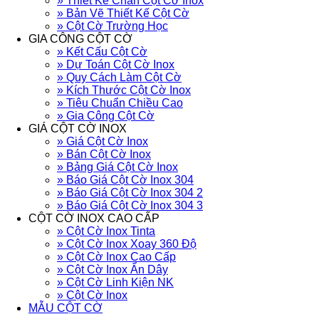
» Thiết Kế Chân Cột Cờ Inox
» Bản Vẽ Thiết Kế Cột Cờ
» Cột Cờ Trường Học
GIA CÔNG CỘT CỜ
» Kết Cấu Cột Cờ
» Dự Toán Cột Cờ Inox
» Quy Cách Làm Cột Cờ
» Kích Thước Cột Cờ Inox
» Tiêu Chuẩn Chiều Cao
» Gia Công Cột Cờ
GIÁ CỘT CỜ INOX
» Giá Cột Cờ Inox
» Bán Cột Cờ Inox
» Bảng Giá Cột Cờ Inox
» Báo Giá Cột Cờ Inox 304
» Báo Giá Cột Cờ Inox 304 2
» Báo Giá Cột Cờ Inox 304 3
CỘT CỜ INOX CAO CẤP
» Cột Cờ Inox Tinta
» Cột Cờ Inox Xoay 360 Độ
» Cột Cờ Inox Cao Cấp
» Cột Cờ Inox Ẩn Dây
» Cột Cờ Linh Kiện NK
» Cột Cờ Inox
MẪU CỘT CỜ