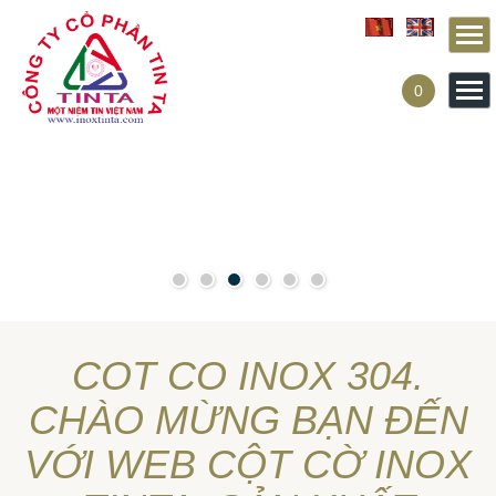
Từ mục này trở xuống là mã nguồn Zalo
0
COT CO INOX 304.
CHÀO MỪNG BẠN ĐẾN
VỚI WEB CỘT CỜ INOX