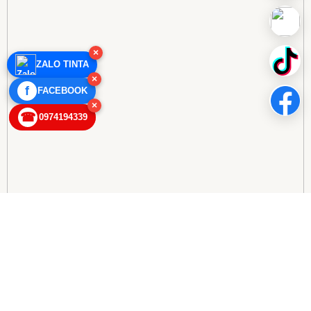
×
ZALO TINTA
×
f
FACEBOOK
×
☎
0974194339