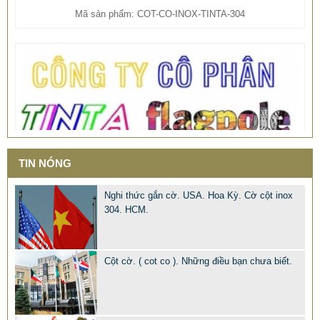
Mã sản phẩm: COT-CO-INOX-TINTA-304
TIN NÓNG
Nghi thức gắn cờ. USA. Hoa Kỳ. Cờ cột inox
304. HCM.
Cột cờ. ( cot co ). Những điều bạn chưa biết.
COT CO INOX TINTA. CỘT CỜ INOX 304 DÙNG NGOÀI