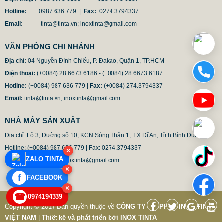
Hotline:
0987 636 779 |
Fax:
0274.3794337
Email:
tinta@tinta.vn; inoxtinta@gmail.com
VĂN PHÒNG CHI NHÁNH
Địa chỉ:
04 Nguyễn Đình Chiểu, P. Đakao, Quận 1, TP.HCM
Điện thoại:
(+0084) 28 6673 6186 - (+0084) 28 6673 6187
Hotline:
(+0084) 987 636 779 |
Fax:
(+0084) 274.3794337
Email:
tinta@tinta.vn; inoxtinta@gmail.com
CỘT CỜ INOX CAO CẤP. COT CO INOX CHAT LUONG
NHÀ MÁY SẢN XUẤT
CAO
Địa chỉ: Lô 3, Đường số 10, KCN Sóng Thần 1, T.X Dĩ An, Tỉnh Bình Duong

9.850.000 VNĐ
12.500.000 VNĐ
Hotline: (+0084) 987 636 779 | Fax: 0274.3794337 

×
ZALO TINTA
Email: tinta@tinta.vn; inoxtinta@gmail.com
Mã sản phẩm: COTCOTINTA9902
×
f
FACEBOOK
×
☎
0974194339
Copyright © 2017 Bản quyền thuộc về
CÔNG TY CỔ PHẦN INOX TINTA
VIỆT NAM
|
Thiết kế và phát triển bởi
INOX TINTA