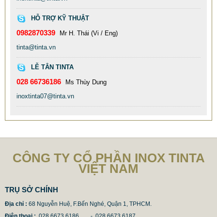
HỖ TRỢ KỸ THUẬT
0982870339
Mr H. Thái (Vi / Eng)
CỘT CỜ INOX QUAY 360 ĐỘ. COT CO INOX XOAY TỰ
tinta@tinta.vn
ĐỘNG THEO HƯỚNG GIÓ
23.000.000 VNĐ
25.000.000 VNĐ
LỄ TÂN TINTA
Mã sản phẩm: COT-CO-INOX-QUAY-360-DO
028 66736186
Ms Thùy Dung
inoxtinta07@tinta.vn
CÔNG TY CỔ PHẦN INOX TINTA
VIỆT NAM
TRỤ SỞ CHÍNH
Địa chỉ :
68 Nguyễn Huệ, F.Bến Nghé, Quận 1, TPHCM.
Điện thoại :
028 6673 6186 - 028 6673 6187