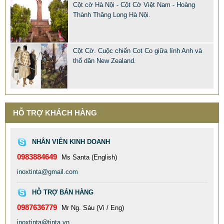
TRỜI
Cột cờ Hà Nội - Cột Cờ Việt Nam - Hoàng
Thành Thăng Long Hà Nội.
8.900.000 VNĐ
9.500.000 VNĐ
Mã sản phẩm: COT-CO-INOX-TINTA
Cột Cờ. Cuộc chiến Cot Co giữa lính Anh và
thổ dân New Zealand.
HỖ TRỢ KHÁCH HÀNG
NHÂN VIÊN KINH DOANH
0983884649
Ms Santa (English)
inoxtinta@gmail.com
HỖ TRỢ BÁN HÀNG
0987636779
Mr Ng. Sáu (Vi / Eng)
inoxtinta@tinta.vn