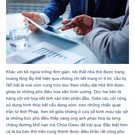
Khác với bề ngoài trông đơn giản, nội thất nhà thờ được trang
hoàng lộng lẫy thể hiện qua những chi tiết trang trí tỉ mỉ, cầu kỳ.
Nổi bật là mái vòm cung tròn dọc theo chiều dài nhà thờ được
ghép từ những phù điêu hoa văn hình vuông. Dọc hai bên là
hàng cột với hoạ tiết tinh xảo trên phần đầu. Giữa các cột cũng
sử dụng hình thức kết cấu dạng vòm, treo những chiếc quạt
trần từ thời Pháp. Xen kẽ giữa những ô cửa sổ kính màu sặc sỡ
là những bức phù điêu thếp vàng óng ánh phác hoạ lại từng
chặng đường khổ nạn mà Chúa Giesu đã trải qua. Đặc biệt hơn
cả là ba bàn thờ trên cung thánh được điêu khắc rất công phu