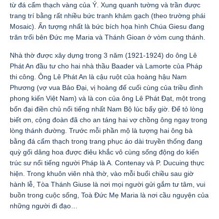
từ đá cẩm thạch vàng của Ý. Xung quanh tường và trần được
trang trí bằng rất nhiều bức tranh khảm gạch (theo trường phái
Mosaic). Ấn tượng nhất là bức bích họa hình Chúa Giesu đang
trăn trối bên Đức mẹ Maria và Thánh Gioan ở vòm cung thánh.
Nhà thờ được xây dựng trong 3 năm (1921-1924) do ông Lê
Phát An đầu tư cho hai nhà thầu Baader và Lamorte của Pháp
thi công. Ông Lê Phát An là cậu ruột của hoàng hậu Nam
Phương (vợ vua Bảo Đại, vị hoàng đế cuối cùng của triều đình
phong kiến Việt Nam) và là con của ông Lê Phát Đạt, một trong
bốn đại điền chủ nổi tiếng nhất Nam Bộ lúc bấy giờ. Để tỏ lòng
biết ơn, cộng đoàn đã cho an táng hai vợ chồng ông ngay trong
lòng thánh đường. Trước mỗi phần mộ là tượng hai ông bà
bằng đá cẩm thạch trong trang phục áo dài truyền thống đang
quỳ gối dâng hoa được điêu khắc vô cùng sống động do kiến
trúc sư nổi tiếng người Pháp là A. Contenay và P. Ducuing thực
hiện. Trong khuôn viên nhà thờ, vào mỗi buổi chiều sau giờ
hành lễ, Tòa Thánh Giuse là nơi mọi người gửi gắm tư tâm, vui
buồn trong cuộc sống, Toà Đức Mẹ Maria là nơi cầu nguyện của
những người đi đạo…