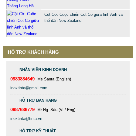
COT CO INOX TINTA. CỘT CỜ INOX 304 DÙNG NGOÀI
TRỜI
Cột Cờ. Cuộc chiến Cot Co giữa lính Anh và
8.900.000 VNĐ
9.500.000 VNĐ
thổ dân New Zealand.
Mã sản phẩm: COT-CO-INOX-TINTA
HỖ TRỢ KHÁCH HÀNG
NHÂN VIÊN KINH DOANH
0983884649
Ms Santa (English)
inoxtinta@gmail.com
HỖ TRỢ BÁN HÀNG
0987636779
Mr Ng. Sáu (Vi / Eng)
inoxtinta@tinta.vn
HỖ TRỢ KỸ THUẬT