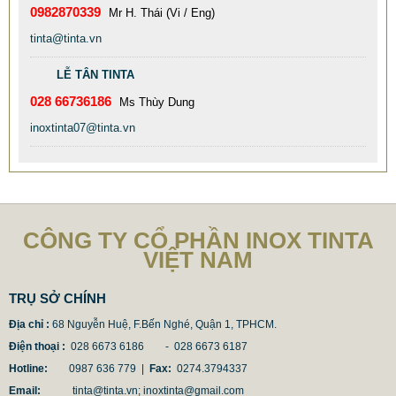
0982870339
Mr H. Thái (Vi / Eng)
tinta@tinta.vn
LỄ TÂN TINTA
028 66736186
Ms Thùy Dung
inoxtinta07@tinta.vn
CỘT CỜ INOX QUAY 360 ĐỘ. COT CO INOX XOAY TỰ
ĐỘNG THEO HƯỚNG GIÓ
23.000.000 VNĐ
25.000.000 VNĐ
Mã sản phẩm: COT-CO-INOX-QUAY-360-DO
CÔNG TY CỔ PHẦN INOX TINTA
VIỆT NAM
TRỤ SỞ CHÍNH
Địa chỉ :
68 Nguyễn Huệ, F.Bến Nghé, Quận 1, TPHCM.
Điện thoại :
028 6673 6186 - 028 6673 6187
Hotline:
0987 636 779 |
Fax:
0274.3794337
Email:
tinta@tinta.vn; inoxtinta@gmail.com