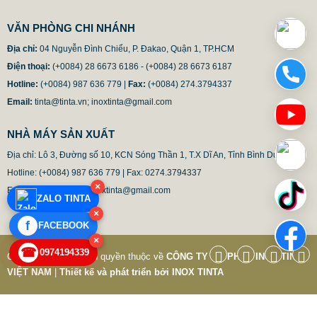
VĂN PHÒNG CHI NHÁNH
Địa chỉ:
04 Nguyễn Đình Chiểu, P. Đakao, Quận 1, TP.HCM
Điện thoại:
(+0084) 28 6673 6186 - (+0084) 28 6673 6187
Hotline:
(+0084) 987 636 779 |
Fax:
(+0084) 274.3794337
Email:
tinta@tinta.vn; inoxtinta@gmail.com
NHÀ MÁY SẢN XUẤT
Địa chỉ: Lô 3, Đường số 10, KCN Sóng Thần 1, T.X Dĩ An, Tỉnh Bình Duong

Hotline: (+0084) 987 636 779 | Fax: 0274.3794337 

×
Email: tinta@tinta.vn; inoxtinta@gmail.com
ZALO TINTA
×
f
FACEBOOK
×
CỘT CỜ INOX CAO CẤP. COT CO INOX CHAT LUONG
☎
0974194339
Copyright © 2017 Bản quyền thuộc về
CÔNG TY CỔ PHẦN INOX TINTA
CAO
VIỆT NAM
|
Thiết kế và phát triển bởi
INOX TINTA
9.850.000 VNĐ
12.500.000 VNĐ
Mã sản phẩm: COTCOTINTA9902