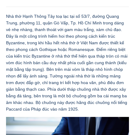
Nhà thờ Hạnh Thông Tây toạ lạc tại số 53/7, đường Quang
Trung, phường 11, quận Gò Vấp, Tp. Hồ Chí Minh trong dáng
vẻ nhẹ nhàng, thanh thoát với gam màu trắng, xám chủ đạo.
Đây là một công trình hiếm hoi theo phong cách kiến trúc
Byzantine, trong khi hầu hết nhà thờ ở Việt Nam được thiết kế
theo phong cách Gothique hoặc Romanesque. Điểm riêng biệt
của kiến trúc Byzantine ở nhà thờ thể hiện qua tháp tròn có mái
vòm đúc hình bán cầu duy nhất phía cuối gần cung thánh (kiểu
mặt bằng tập trung). Bên trên mái vòm là tháp nhỏ hình chóp
nhọn để lấy ánh sáng. Tường ngoài nhà thờ là những mảng
trơn được đắp gờ, chỉ trang trí kết hợp hoa văn, phù điêu đơn
giản bằng thạch cao. Phía dưới tháp chuông nhà thờ được xây
bằng đá tảng, bên trong là một bộ chuông gồm ba cái mang ba
âm khác nhau. Bộ chuông này được hãng đúc chuông nổi tiếng
Paccard của Pháp đúc vào năm 1925.