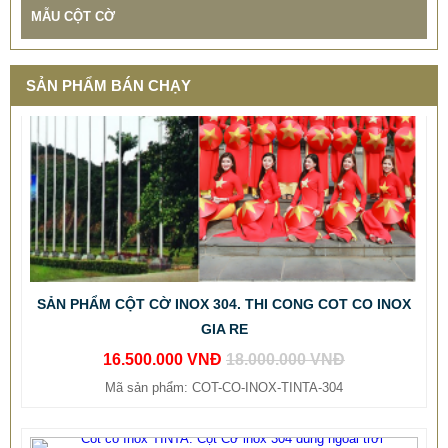
MẪU CỘT CỜ
SẢN PHẨM BÁN CHẠY
SẢN PHẨM CỘT CỜ INOX 304. THI CONG COT CO INOX
GIA RE
16.500.000 VNĐ
18.000.000 VNĐ
Mã sản phẩm: COT-CO-INOX-TINTA-304