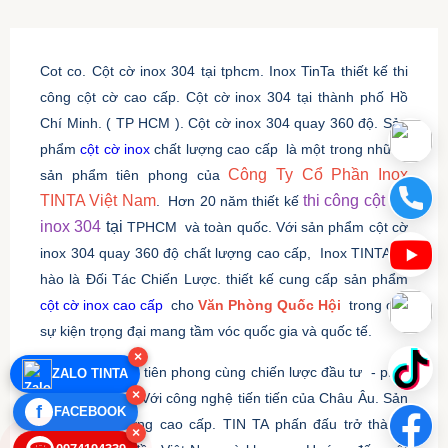
Cot co. Cột cờ inox 304 tại tphcm. Inox TinTa thiết kế thi
công cột cờ cao cấp. Cột cờ inox 304 tại thành phố Hồ
Chí Minh. ( TP HCM ). Cột cờ inox 304 quay 360 độ. Sản
phẩm
cột cờ inox
chất lượng cao cấp
.
là một trong những
Công Ty Cổ Phần Inox
sản phẩm tiên phong của
TINTA Việt Nam
thi công cột cờ
. Hơn 20 năm thiết kế
inox 304
tại
TPHCM
.
và toàn quốc. Với sản phẩm cột cờ
inox 304 quay 360 độ chất lượng cao cấp,
.
Inox TINTA tự
hào là Đối Tác Chiến Lược. thiết kế cung cấp sản phẩm
cột cờ inox cao cấp
.
cho
Văn Phòng Quốc Hội
.
trong các
sự kiện trọng đại mang tầm vóc quốc gia và quốc tế.
×
Bằng khát vọng tiên phong cùng chiến lược đầu tư
.
- phát
ZALO TINTA
×
triển bền vững. Với công nghệ tiến tiến của Châu Âu. Sản
f
FACEBOOK
phẩm chất lượng cao cấp. TIN TA phấn đấu trở thành.
×