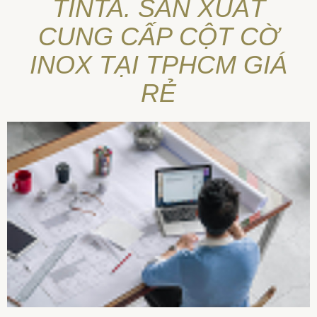
TINTA. SẢN XUẤT
CUNG CẤP CỘT CỜ
INOX TẠI TPHCM GIÁ
RẺ