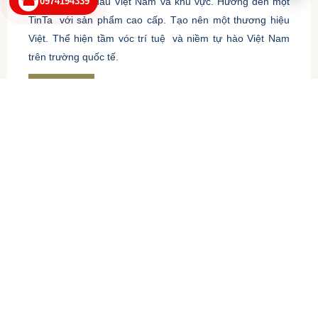
☎
0974194339
Công ty hàng đầu Việt Nam và khu vực. Hướng đến một
TinTa
.
với sản phẩm cao cấp. Tạo nên một thương hiệu
Việt. Thể hiện tầm vóc trí tuệ
.
và niềm tự hào Việt Nam
trên trường quốc tế.
Xem Thêm