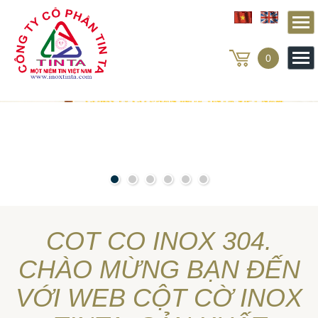
Từ mục này trở xuống là mã nguồn Zalo
0
COT CO INOX 304.
CHÀO MỪNG BẠN ĐẾN
VỚI WEB CỘT CỜ INOX