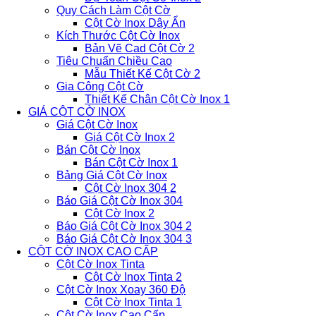
Quy Cách Làm Cột Cờ
Cột Cờ Inox Dây Ẩn
Kích Thước Cột Cờ Inox
Bản Vẽ Cad Cột Cờ 2
Tiêu Chuẩn Chiều Cao
Mẫu Thiết Kế Cột Cờ 2
Gia Công Cột Cờ
Thiết Kế Chân Cột Cờ Inox 1
GIÁ CỘT CỜ INOX
Giá Cột Cờ Inox
Giá Cột Cờ Inox 2
Bán Cột Cờ Inox
Bán Cột Cờ Inox 1
Bảng Giá Cột Cờ Inox
Cột Cờ Inox 304 2
Báo Giá Cột Cờ Inox 304
Cột Cờ Inox 2
Báo Giá Cột Cờ Inox 304 2
Báo Giá Cột Cờ Inox 304 3
CỘT CỜ INOX CAO CẤP
Cột Cờ Inox Tinta
Cột Cờ Inox Tinta 2
Cột Cờ Inox Xoay 360 Độ
Cột Cờ Inox Tinta 1
Cột Cờ Inox Cao Cấp