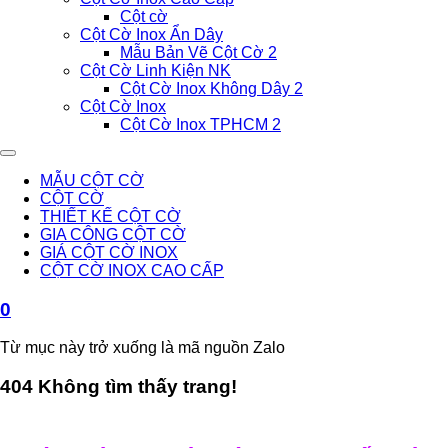
Cột cờ
Cột Cờ Inox Ẩn Dây
Mẫu Bản Vẽ Cột Cờ 2
Cột Cờ Linh Kiện NK
Cột Cờ Inox Không Dây 2
Cột Cờ Inox
Cột Cờ Inox TPHCM 2
MẪU CỘT CỜ
CỘT CỜ
THIẾT KẾ CỘT CỜ
GIA CÔNG CỘT CỜ
GIÁ CỘT CỜ INOX
CỘT CỜ INOX CAO CẤP
0
Từ mục này trở xuống là mã nguồn Zalo
404 Không tìm thấy trang!