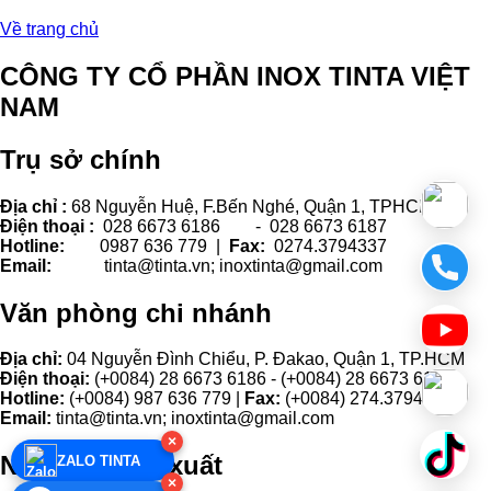
Về trang chủ
CÔNG TY CỔ PHẦN INOX TINTA VIỆT
NAM
Trụ sở chính
Địa chỉ :
68 Nguyễn Huệ, F.Bến Nghé, Quận 1, TPHCM.
Điện thoại :
028 6673 6186 - 028 6673 6187
Hotline:
0987 636 779 |
Fax:
0274.3794337
Email:
tinta@tinta.vn; inoxtinta@gmail.com
Văn phòng chi nhánh
Địa chỉ:
04 Nguyễn Đình Chiểu, P. Đakao, Quận 1, TP.HCM
Điện thoại:
(+0084) 28 6673 6186 - (+0084) 28 6673 6187
Hotline:
(+0084) 987 636 779 |
Fax:
(+0084) 274.3794337
Email:
tinta@tinta.vn; inoxtinta@gmail.com
×
Nhà máy sản xuất
ZALO TINTA
×