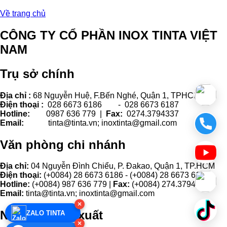
Về trang chủ
CÔNG TY CỔ PHẦN INOX TINTA VIỆT
NAM
Trụ sở chính
Địa chỉ :
68 Nguyễn Huệ, F.Bến Nghé, Quận 1, TPHCM.
Điện thoại :
028 6673 6186 - 028 6673 6187
Hotline:
0987 636 779 |
Fax:
0274.3794337
Email:
tinta@tinta.vn; inoxtinta@gmail.com
Văn phòng chi nhánh
Địa chỉ:
04 Nguyễn Đình Chiểu, P. Đakao, Quận 1, TP.HCM
Điện thoại:
(+0084) 28 6673 6186 - (+0084) 28 6673 6187
Hotline:
(+0084) 987 636 779 |
Fax:
(+0084) 274.3794337
Email:
tinta@tinta.vn; inoxtinta@gmail.com
×
Nhà máy sản xuất
ZALO TINTA
×