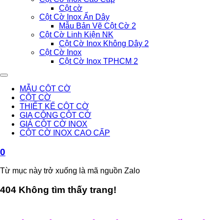
Cột cờ
Cột Cờ Inox Ẩn Dây
Mẫu Bản Vẽ Cột Cờ 2
Cột Cờ Linh Kiện NK
Cột Cờ Inox Không Dây 2
Cột Cờ Inox
Cột Cờ Inox TPHCM 2
MẪU CỘT CỜ
CỘT CỜ
THIẾT KẾ CỘT CỜ
GIA CÔNG CỘT CỜ
GIÁ CỘT CỜ INOX
CỘT CỜ INOX CAO CẤP
0
Từ mục này trở xuống là mã nguồn Zalo
404 Không tìm thấy trang!