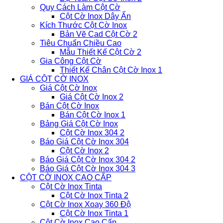
Quy Cách Làm Cột Cờ
Cột Cờ Inox Dây Ẩn
Kích Thước Cột Cờ Inox
Bản Vẽ Cad Cột Cờ 2
Tiêu Chuẩn Chiều Cao
Mẫu Thiết Kế Cột Cờ 2
Gia Công Cột Cờ
Thiết Kế Chân Cột Cờ Inox 1
GIÁ CỘT CỜ INOX
Giá Cột Cờ Inox
Giá Cột Cờ Inox 2
Bán Cột Cờ Inox
Bán Cột Cờ Inox 1
Bảng Giá Cột Cờ Inox
Cột Cờ Inox 304 2
Báo Giá Cột Cờ Inox 304
Cột Cờ Inox 2
Báo Giá Cột Cờ Inox 304 2
Báo Giá Cột Cờ Inox 304 3
CỘT CỜ INOX CAO CẤP
Cột Cờ Inox Tinta
Cột Cờ Inox Tinta 2
Cột Cờ Inox Xoay 360 Độ
Cột Cờ Inox Tinta 1
Cột Cờ Inox Cao Cấp